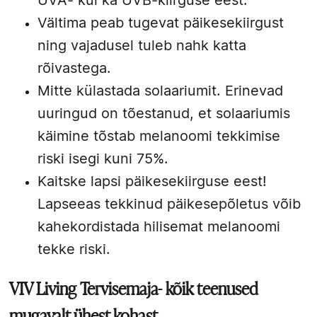
UVA- kui ka UVB-kiirguse eest.
Vältima peab tugevat päikesekiirgust
ning vajadusel tuleb nahk katta
rõivastega.
Mitte külastada solaariumit. Erinevad
uuringud on tõestanud, et solaariumis
käimine tõstab melanoomi tekkimise
riski isegi kuni 75%.
Kaitske lapsi päikesekiirguse eest!
Lapseeas tekkinud päikesepõletus võib
kahekordistada hilisemat melanoomi
tekke riski.
VIV Living Tervisemaja- kõik teenused
mugavalt ühest kohast