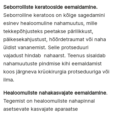
Seborroiliste keratooside eemaldamine.
Seborroiline keratoos on kõige sagedamini
esinev healoomuline nahamuutus, mille
tekkepõhjusteks peetakse pärilikkust,
päikesekahjustust, hõõrdetraumat või naha
üldist vananemist. Selle protseduuri
vajadust hindab nahaarst. Teenus sisaldab
nahamuutuste pindmise kihi eemaldamist
koos järgneva krüokirurgia protseduuriga või
ilma.
Healoomuliste nahakasvajate eemaldamine
.
Tegemist on healoomuliste nahapinnal
asetsevate kasvajate aparaatse