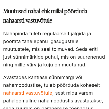
Muutused nahal ehk millal pöörduda
nahaarsti vastuvõtule
Nahapinda tuleb regulaarselt jälgida ja
pöörata tähelepanu igasugustele
muutustele, mis seal toimuvad. Seda eriti
just sünnimärkide puhul, mis on suurenenud
ning mille värv ja kuju on muutunud.
Avastades kahtlase sünnimärgi või
nahamoodustise, tuleb pöörduda koheselt
nahaarsti vastuvõtule
, sest mida varem
pahaloomuline nahamoodustis avastatakse,
seda suurem on paranemise tõenäosus.