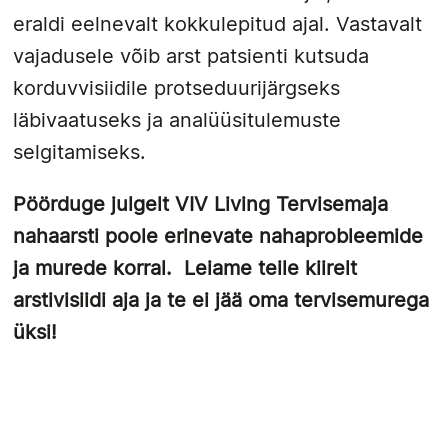
eraldi eelnevalt kokkulepitud ajal. Vastavalt
vajadusele võib arst patsienti kutsuda
korduvvisiidile protseduurijärgseks
läbivaatuseks ja analüüsitulemuste
selgitamiseks.
Pöörduge julgelt VIV Living Tervisemaja
nahaarsti poole erinevate nahaprobleemide
ja murede korral. Leiame teile kiirelt
arstivisiidi aja ja te ei jää oma tervisemurega
üksi!