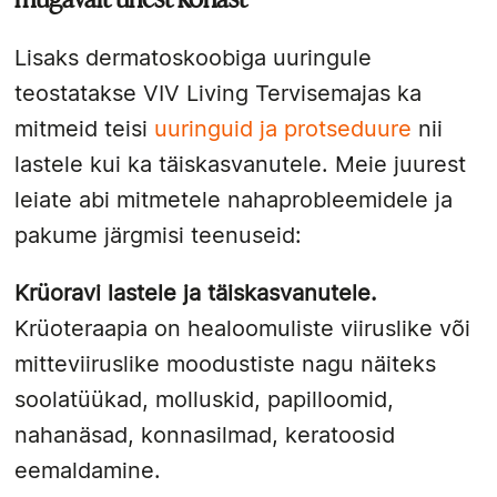
Lisaks dermatoskoobiga uuringule
teostatakse VIV Living Tervisemajas ka
mitmeid teisi
uuringuid ja protseduure
nii
lastele kui ka täiskasvanutele. Meie juurest
leiate abi mitmetele nahaprobleemidele ja
pakume järgmisi teenuseid:
Krüoravi lastele ja täiskasvanutele.
Krüoteraapia on healoomuliste viiruslike või
mitteviiruslike moodustiste nagu näiteks
soolatüükad, molluskid, papilloomid,
nahanäsad, konnasilmad, keratoosid
eemaldamine.