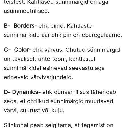
teistest. Kahtlased sünnimärgid on aga
asümmeetrilised.
B-
Borders-
ehk piirid
.
Kahtlaste
sünnimärkide äär ehk piir on ebaregulaarne.
C-
Color-
ehk värvus. Ohutud sünnimärgid
on tavaliselt ühte tooni, kahtlastel
sünnimärkidel esinevad seevastu aga
erinevaid värvivarjundeid.
D-
Dynamics-
ehk dünaamilisus tähendab
seda, et ohtlikud sünnimärgid muudavad
värvi, suurust või kuju.
Siinkohal peab selgitama, et tegemist on