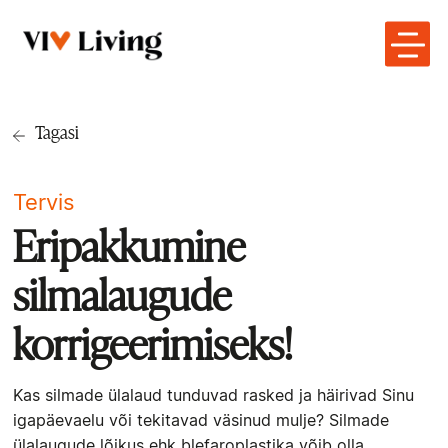
Tagasi
Tervis
Eripakkumine
silmalaugude
korrigeerimiseks!
Kas silmade ülalaud tunduvad rasked ja häirivad Sinu
igapäevaelu või tekitavad väsinud mulje? Silmade
ülalaugude lõikus ehk blefaroplastika võib olla