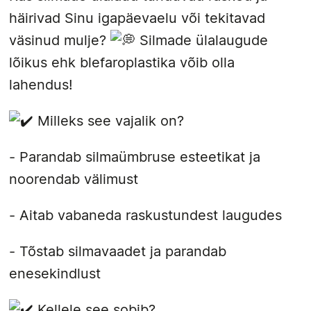
häirivad Sinu igapäevaelu või tekitavad
väsinud mulje?
Silmade ülalaugude
lõikus ehk blefaroplastika võib olla
lahendus!
Milleks see vajalik on?
- Parandab silmaümbruse esteetikat ja
noorendab välimust
- Aitab vabaneda raskustundest laugudes
-
Tõstab silmavaadet ja parandab
enesekindlust
Kellele see sobib?