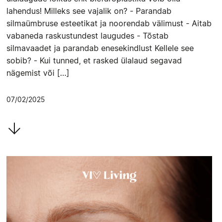
lahendus! Milleks see vajalik on? - Parandab
silmaümbruse esteetikat ja noorendab välimust - Aitab
vabaneda raskustundest laugudes - Tõstab
silmavaadet ja parandab enesekindlust Kellele see
sobib? - Kui tunned, et rasked ülalaud segavad
nägemist või […]
07/02/2025