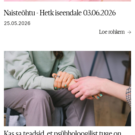
Naisteõhtu - Hetk iseendale 03.06.2026
25.05.2026
Loe rohkem
Kas sa teadsid, et psühholoogilist tuge on