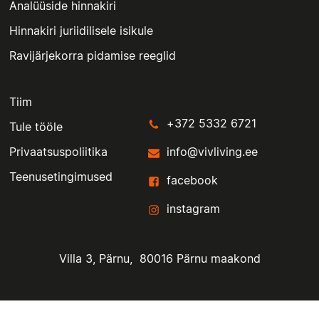
Analüüside hinnakiri
Hinnakiri juriidilisele isikule
Ravijärjekorra pidamise reeglid
Tiim
+372 5332 6721
Tule tööle
Privaatsuspoliitika
info@vivliving.ee
Teenusetingimused
facebook
instagram
Villa 3, Pärnu, 80016 Pärnu maakond