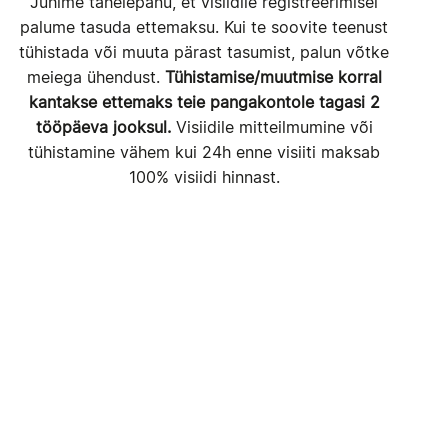
Juhime tähelepanu, et visiidile registreerimisel
palume tasuda ettemaksu. Kui te soovite teenust
tühistada või muuta pärast tasumist, palun võtke
meiega ühendust.
Tühistamise/muutmise korral
kantakse ettemaks teie pangakontole tagasi 2
tööpäeva jooksul.
Visiidile mitteilmumine või
tühistamine vähem kui 24h enne visiiti maksab
100% visiidi hinnast.