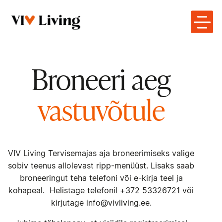
Broneeri aeg
vastuvõtule
VIV Living Tervisemajas aja broneerimiseks valige
sobiv teenus allolevast ripp-menüüst. Lisaks saab
broneeringut teha telefoni või e-kirja teel ja
kohapeal. Helistage telefonil +372 53326721 või
kirjutage info@vivliving.ee.