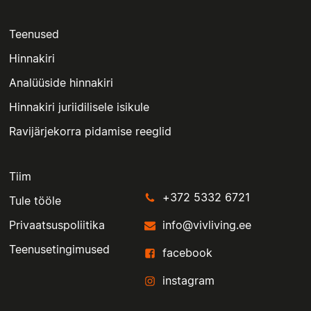
Teenused
Hinnakiri
Analüüside hinnakiri
Hinnakiri juriidilisele isikule
Ravijärjekorra pidamise reeglid
Tiim
+372 5332 6721
Tule tööle
Privaatsuspoliitika
info@vivliving.ee
Teenusetingimused
facebook
instagram