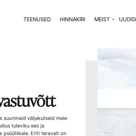
TEENUSED
HINNAKIRI
MEIST
UUDIS
vastuvõtt
s suurimaid väljakutseid meie
dlus tuleviku ees ja
 psüühikale. Eriti teravalt on