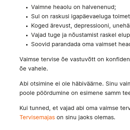
Vaimne heaolu on halvenenud;
Sul on raskusi igapäevaeluga toime
Koged ärevust, depressiooni, unehä
Vajad tuge ja nõustamist raskel elup
Soovid parandada oma vaimset heao
Vaimse tervise õe vastuvõtt on konfident
õe vahele.
Abi otsimine ei ole häbiväärne. Sinu vaim
poole pöördumine on esimene samm teel
Kui tunned, et vajad abi oma vaimse terv
Tervisemajas
on sinu jaoks olemas.