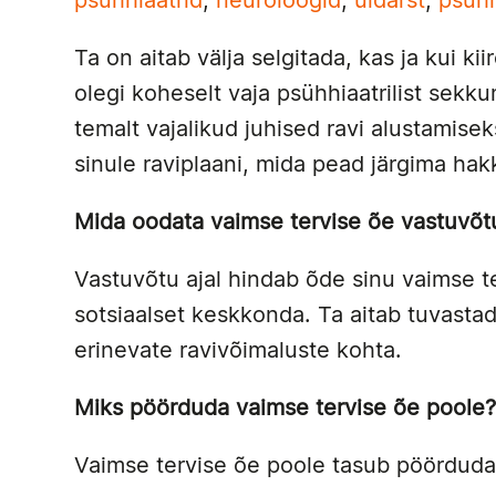
psühhiaatrid
,
neuroloogid
,
üldarst
,
psüh
Ta on aitab välja selgitada, kas ja kui kiir
olegi koheselt vaja psühhiaatrilist sekku
temalt vajalikud juhised ravi alustamise
sinule raviplaani, mida pead järgima h
Mida oodata vaimse tervise õe vastuvõt
Vastuvõtu ajal hindab õde sinu vaimse t
sotsiaalset keskkonda. Ta aitab tuvasta
erinevate ravivõimaluste kohta.
Miks pöörduda vaimse tervise õe poole
Vaimse tervise õe poole tasub pöörduda,