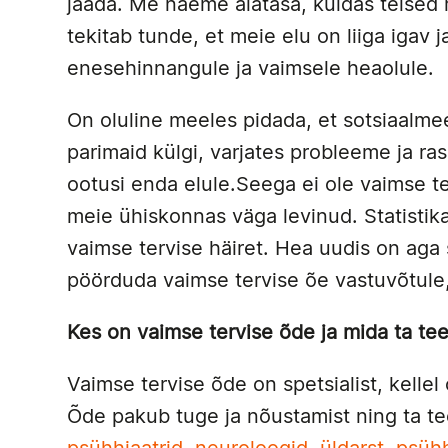
jääda. Me näeme alatasa, kuidas teised
tekitab tunde, et meie elu on liiga igav 
enesehinnangule ja vaimsele heaolule.
On oluline meeles pidada, et sotsiaalme
parimaid külgi, varjates probleeme ja ra
ootusi enda elule.Seega ei ole vaimse te
meie ühiskonnas väga levinud. Statistik
vaimse tervise häiret. Hea uudis on aga
pöörduda vaimse tervise õe vastuvõtule
Kes on vaimse tervise õde ja mida ta te
Vaimse tervise õde on spetsialist, kell
Õde pakub tuge ja nõustamist ning ta te