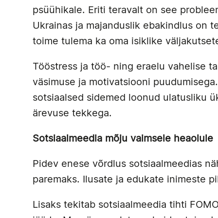
psüühikale. Eriti teravalt on see proble
Ukrainas ja majanduslik ebakindlus on 
toime tulema ka oma isiklike väljakutset
Tööstress ja töö- ning eraelu vahelise 
väsimuse ja motivatsiooni puudumisega.
sotsiaalsed sidemed loonud ulatusliku ü
ärevuse tekkega.
Sotsiaalmeedia mõju vaimsele heaolule
Pidev enese võrdlus sotsiaalmeedias näh
paremaks. Ilusate ja edukate inimeste p
Lisaks tekitab sotsiaalmeedia tihti FOMO