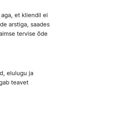
 aga, et kliendil ei
õde arstiga, saades
vaimse tervise õde
d, elulugu ja
agab teavet