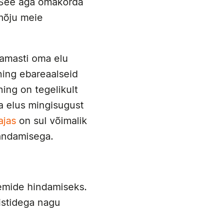
. See aga omakorda
 mõju meie
namasti oma elu
 ning ebareaalseid
ing on tegelikult
a elus mingisugust
ajas
on sul võimalik
randamisega.
eemide hindamiseks.
istidega nagu