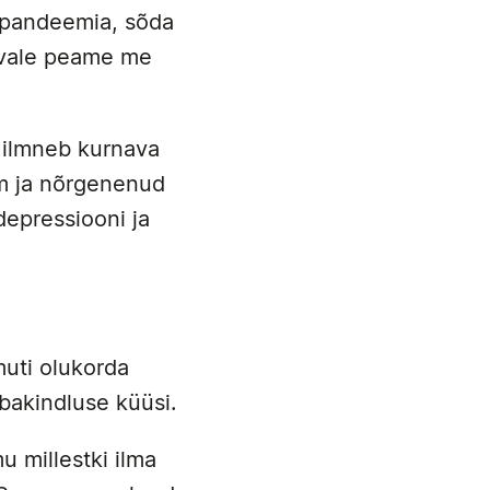
napandeemia, sõda
muvale peame me
s ilmneb kurnava
sm ja nõrgenenud
depressiooni ja
muti olukorda
ebakindluse küüsi.
u millestki ilma