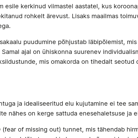
em esile kerkinud viimastel aastatel, kus koroo
tekitanud rohkelt ärevust. Lisaks maailmas toi
ega.
tasakaalu puudumine põhjustab läbipõlemist, mi
 Samal ajal on ühiskonna suurenev individuali
ksildustunde, mis omakorda on tihedalt seotud 
tuga ja idealiseeritud elu kujutamine ei tee sa
ilte nähes on kerge sattuda enesehaletsuse ja 
 (fear of missing out) tunnet, mis tähendab hirm