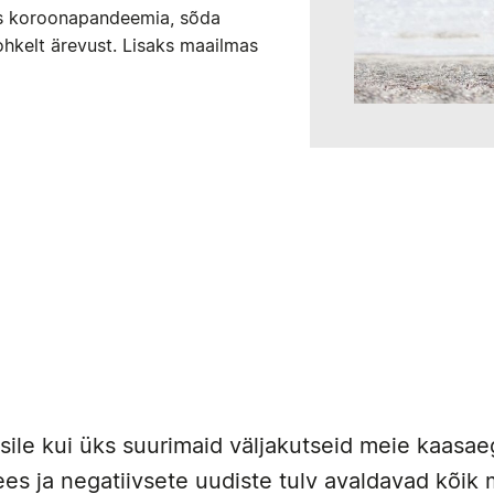
kus koroonapandeemia, sõda
ohkelt ärevust. Lisaks maailmas
sile kui üks suurimaid väljakutseid meie kaasa
ees ja negatiivsete uudiste tulv avaldavad kõik