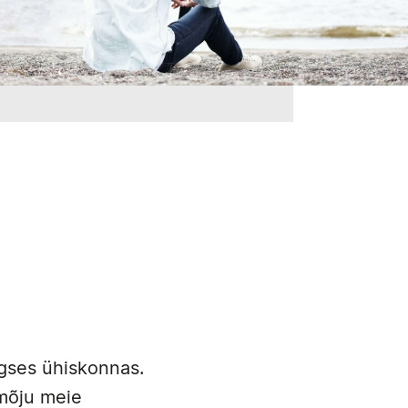
egses ühiskonnas.
 mõju meie