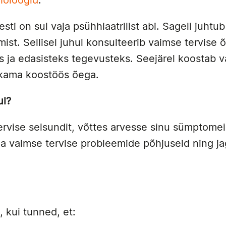
holoogid
.
esti on sul vaja psühhiaatrilist abi. Sageli juhtub
mist. Sellisel juhul konsulteerib vaimse tervise 
ks ja edasisteks tegevusteks. Seejärel koostab 
akkama koostöös õega.
ul?
ervise seisundit, võttes arvesse sinu sümptomei
da vaimse tervise probleemide põhjuseid ning j
?
 kui tunned, et: