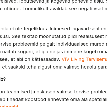
 reisivad, lõbutsevad ja kogevad põnevaid asju
ja rutiinne. Loomulikult avaldab see negatiivset
edia ei ole tegelikkus. Inimesed jagavad seal e
skusi. See tekitab moonutatud pildi reaalsusest
rvise probleemid pelgalt individuaalsed mured n
a näitab koguni, et iga neljas inimene kogeb om
 see, et abi on kättesaadav.
VIV Living Tervisem
, et saaksid teha algust oma vaimse heaolu pa
eb?
el on teadmised ja oskused vaimse tervise probl
eb tihedalt koostööd erinevate oma ala spetsial