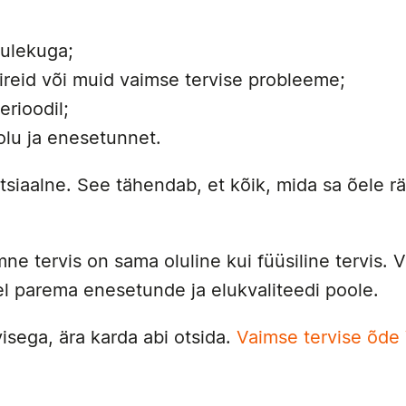
tulekuga;
ireid või muid vaimse tervise probleeme;
erioodil;
lu ja enesetunnet.
siaalne. See tähendab, et kõik, mida sa õele rää
ne tervis on sama oluline kui füüsiline tervis. 
 parema enesetunde ja elukvaliteedi poole.
isega, ära karda abi otsida.
Vaimse tervise õde 