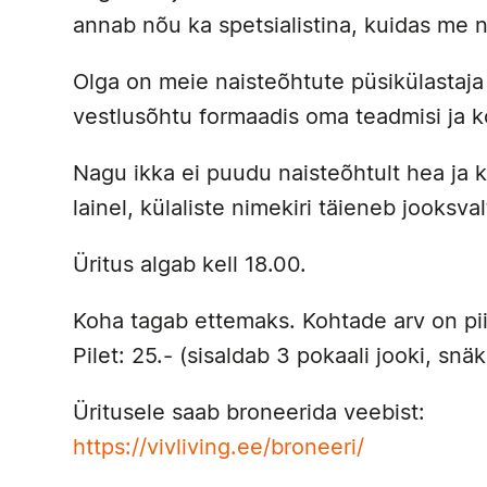
annab nõu ka spetsialistina, kuidas me 
Olga on meie naisteõhtute püsikülastaja
vestlusõhtu formaadis oma teadmisi ja 
Nagu ikka ei puudu naisteõhtult hea ja k
lainel, külaliste nimekiri täieneb jooksva
Üritus algab kell 18.00.
Koha tagab ettemaks. Kohtade arv on pii
Pilet: 25.- (sisaldab 3 pokaali jooki, snä
Üritusele saab broneerida veebist:
https://vivliving.ee/broneeri/