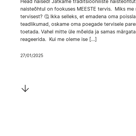
Head naised! Jätkame traditsiooniliste naisteõhtut
naisteõhtul on fookuses MEESTE tervis. Miks me 
tervisest? 🤔 Ikka selleks, et emadena oma poisslas
teadlikumad, oskame oma poegade tervisele parem
toetada. Vahel mitte üle mõelda ja samas märgata õ
reageerida. Kui me oleme ise […]
27/01/2025