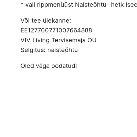
* vali rippmenüüst Naisteõhtu- hetk ise
Või tee ülekanne:
EE127700771007664888
VIV Living Tervisemaja OÜ
Selgitus: naisteõhtu
Oled väga oodatud!