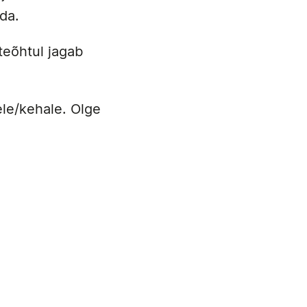
ada.
teõhtul jagab
ele/kehale. Olge