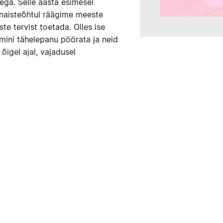
ega. Selle aasta esimesel
naisteõhtul räägime meeste
te tervist toetada. Olles ise
ini tähelepanu pöörata ja neid
igel ajal, vajadusel