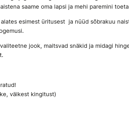
naistena saame oma lapsi ja mehi paremini toet
 alates esimest üritusest ja nüüd sõbrakuu nais
kogemusi.
valiteetne jook, maitsvad snäkid ja midagi hing
lt.
ratud!
kke, väikest kingitust)