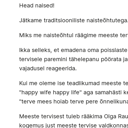
Head naised!
Jätkame traditsiooniliste naisteõhtuteg
Miks me naisteõhtul räägime meeste ter
Ikka selleks, et emadena oma poisslaste
tervisele paremini tähelepanu pöörata ja
vajadusel reageerida.
Kui me oleme ise teadlikumad meeste ter
"happy wife happy life" aga samahästi k
"terve mees hoiab terve pere õnnelikuna
Meeste tervisest tuleb rääkima Olga Rau
kogemus just meeste tervise valdkonnas