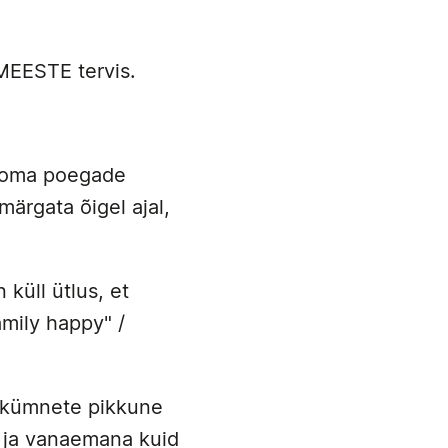
 MEESTE tervis.
e oma poegade
märgata õigel ajal,
küll ütlus, et
mily happy" /
takümnete pikkune
a ja vanaemana kuid