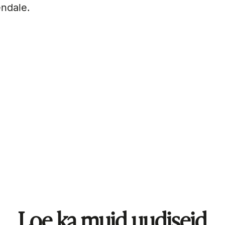
endale.
Loe ka muid uudiseid