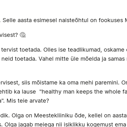
a. Selle aasta esimesel naisteõhtul on fookuses
visest? 🤔
 tervist toetada. Olles ise teadlikumad, oskam
 neid toetada. Vahel mitte üle mõelda ja samas 
visest, siis mõistame ka oma mehi paremini. On 
ehtib ka lause "healthy man keeps the whole fa
". Mis teie arvate?
dik. Olga on Meestekliiniku õde, kellel on aas
. Olga jagab meiega nii isiklikku kogemust em