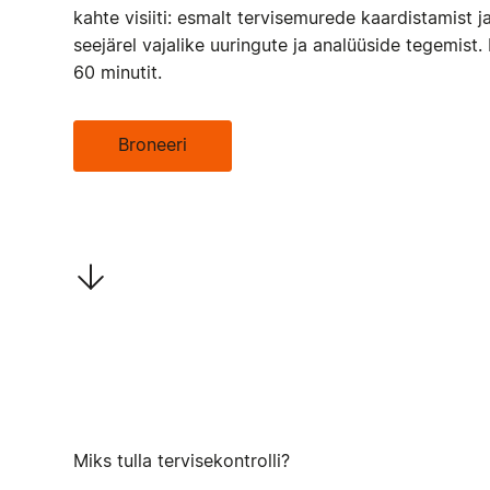
kahte visiiti: esmalt tervisemurede kaardistamist 
seejärel vajalike uuringute ja analüüside tegemist
60 minutit.
Broneeri
Miks tulla tervisekontrolli?