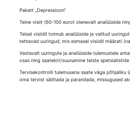
Pakett „Depressioon“
Teine visiit (60-100 eurot olenevalt analüüside nin
Teisel visiidil toimub analüüside ja valitud uuringu
tehtavad uuringud, mis esmasel visiidil määrati (
Vastavalt uuringute ja analüüside tulemustele anta
osas ning saatekiri/suunamine teiste spetsialistide
Tervisekontrolli tulemusena saate väga põhjaliku ü
oma tervist säilitada ja parandada, missugused abi