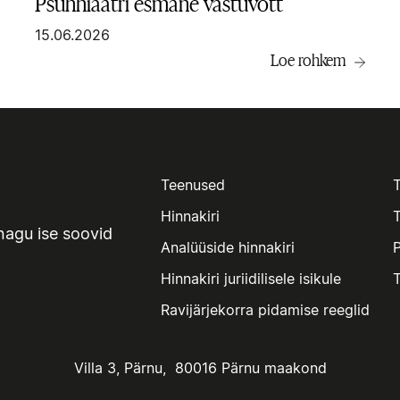
Psühhiaatri esmane vastuvõtt
15.06.2026
Loe rohkem
Teenused
Hinnakiri
T
nagu ise soovid
Analüüside hinnakiri
P
Hinnakiri juriidilisele isikule
Ravijärjekorra pidamise reeglid
Villa 3, Pärnu, 80016 Pärnu maakond