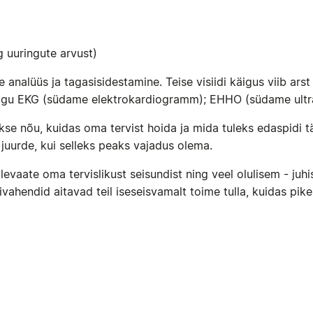
g uuringute arvust)
te analüüs ja tagasisidestamine. Teise visiidi käigus viib ar
nagu EKG (südame elektrokardiogramm); EHHO (südame ultrahe
kse nõu, kuidas oma tervist hoida ja mida tuleks edaspidi 
 juurde, kui selleks peaks vajadus olema.
levaate oma tervislikust seisundist ning veel olulisem - juh
vahendid aitavad teil iseseisvamalt toime tulla, kuidas pike