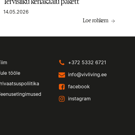
Tervisliku kehakaalu pakett
14.05.2026
Loe rohkem
Tiim
+372 5332 6721
ule tööle
info@vivliving.ee
rivaatsuspoliitika
facebook
Teenusetingimused
instagram