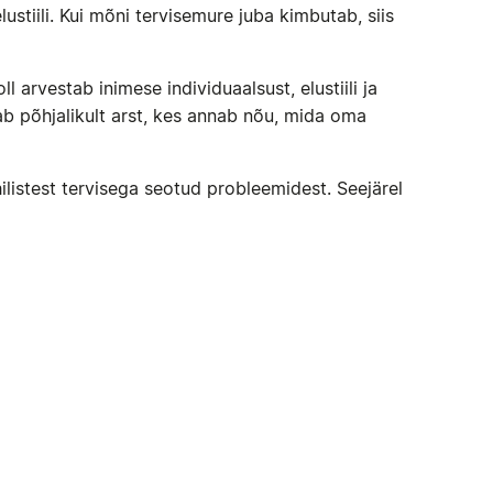
lustiili. Kui mõni tervisemure juba kimbutab, siis
 arvestab inimese individuaalsust, elustiili ja
ab põhjalikult arst, kes annab nõu, mida oma
hilistest tervisega seotud probleemidest. Seejärel