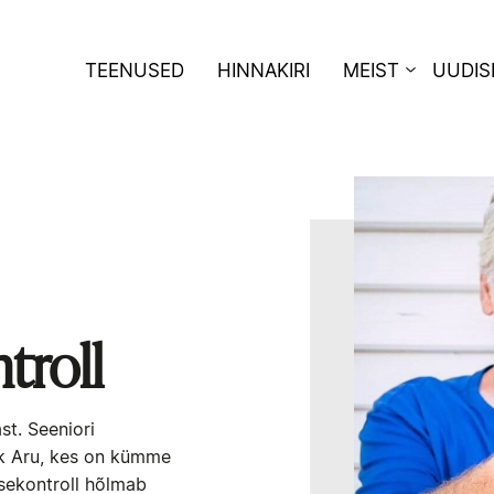
TEENUSED
HINNAKIRI
MEIST
UUDIS
troll
st. Seeniori
Jaak Aru, kes on kümme
isekontroll hõlmab