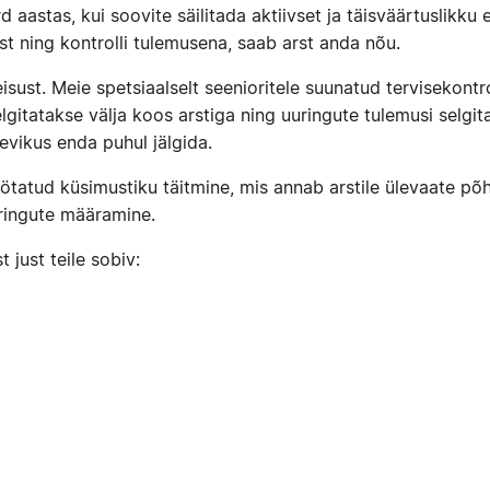
d aastas, kui soovite säilitada aktiivset ja täisväärtuslikku e
t ning kontrolli tulemusena, saab arst anda nõu.
sust. Meie spetsiaalselt seenioritele suunatud tervisekontroll
gitatakse välja koos arstiga ning uuringute tulemusi selgit
evikus enda puhul jälgida.
töötatud küsimustiku täitmine, mis annab arstile ülevaate põ
uuringute määramine.
 just teile sobiv: