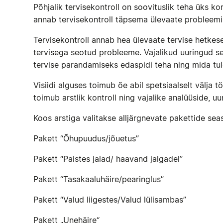
Põhjalik tervisekontroll on soovituslik teha üks kor
annab tervisekontroll täpsema ülevaate probleemis
Tervisekontroll annab hea ülevaate tervise hetkesei
tervisega seotud probleeme. Vajalikud uuringud sel
tervise parandamiseks edaspidi teha ning mida tul
Visiidi alguses toimub õe abil spetsiaalselt välja 
toimub arstlik kontroll ning vajalike analüüside, 
Koos arstiga valitakse alljärgnevate pakettide seast
Pakett “Õhupuudus/jõuetus”
Pakett “Paistes jalad/ haavand jalgadel”
Pakett “Tasakaaluhäire/pearinglus”
Pakett “Valud liigestes/Valud lülisambas”
Pakett „Unehäire“