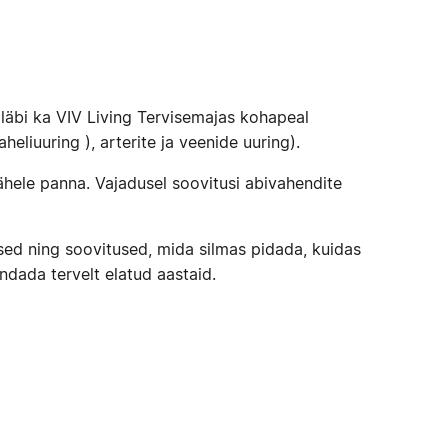
st läbi ka VIV Living Tervisemajas kohapeal
liuuring ), arterite ja veenide uuring).
tähele panna. Vajadusel soovitusi abivahendite
ised ning soovitused, mida silmas pidada, kuidas
ndada tervelt elatud aastaid.