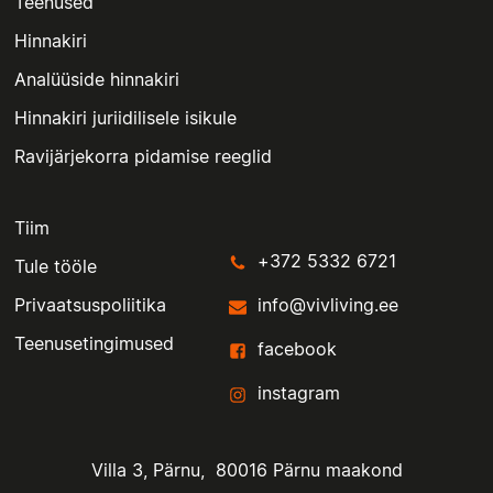
Teenused
Hinnakiri
Analüüside hinnakiri
Hinnakiri juriidilisele isikule
Ravijärjekorra pidamise reeglid
Tiim
+372 5332 6721
Tule tööle
Privaatsuspoliitika
info@vivliving.ee
Teenusetingimused
facebook
instagram
Villa 3, Pärnu, 80016 Pärnu maakond