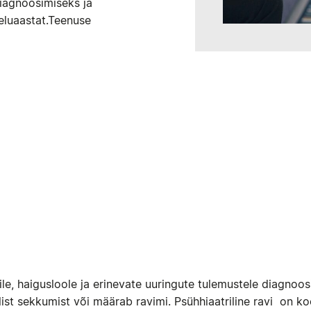
iagnoosimiseks ja
eluaastat.Teenuse
ildile, haigusloole ja erinevate uuringute tulemustele diagn
ist sekkumist või määrab ravimi. Psühhiaatriline ravi on ko