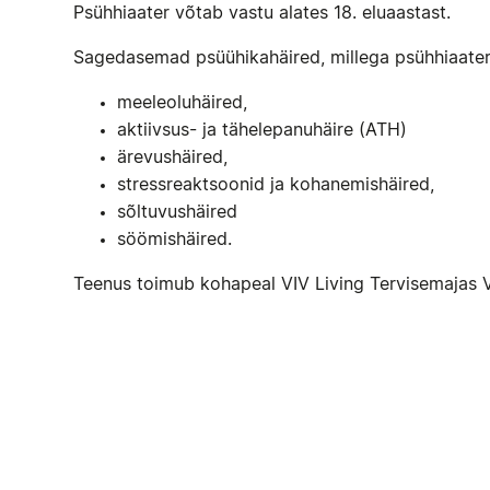
Psühhiaater võtab vastu alates 18. eluaastast.
Sagedasemad psüühikahäired, millega psühhiaater
meeleoluhäired,
aktiivsus- ja tähelepanuhäire (ATH)
ärevushäired,
stressreaktsoonid ja kohanemishäired,
sõltuvushäired
söömishäired.
Teenus toimub kohapeal VIV Living Tervisemajas Vil