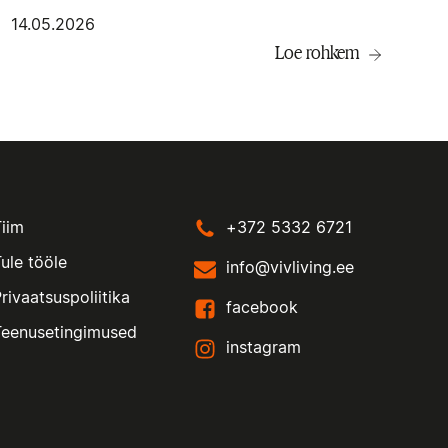
14.05.2026
Loe rohkem
Tiim
+372 5332 6721
ule tööle
info@vivliving.ee
rivaatsuspoliitika
facebook
Teenusetingimused
instagram