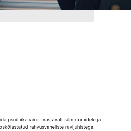
oosida psüühikahäire. Vastavalt sümptomidele ja
oskõlastatud rahvusvaheliste ravijuhistega.