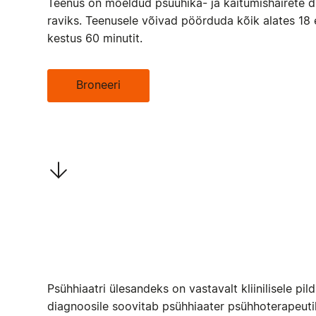
Teenus on mõeldud psüühika- ja käitumishäirete d
raviks. Teenusele võivad pöörduda kõik alates 18 
kestus 60 minutit.
Broneeri
Psühhiaatri ülesandeks on vastavalt kliinilisele p
diagnoosile soovitab psühhiaater psühhoterapeutil