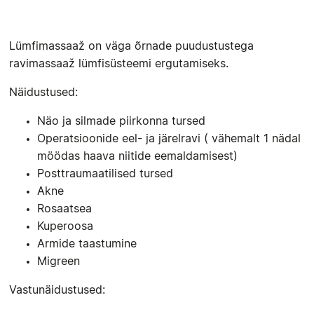
Lümfimassaaž on väga õrnade puudustustega
ravimassaaž lümfisüsteemi ergutamiseks.
Näidustused:
Näo ja silmade piirkonna tursed
Operatsioonide eel- ja järelravi ( vähemalt 1 nädal
möödas haava niitide eemaldamisest)
Posttraumaatilised tursed
Akne
Rosaatsea
Kuperoosa
Armide taastumine
Migreen
Vastunäidustused: