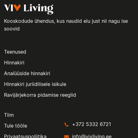
Kooskodude ühendus, kus naudid elu just nii nagu ise
soovid
Teenused
Hinnakiri
Analüüside hinnakiri
Hinnakiri juriidilisele isikule
Ravijärjekorra pidamise reeglid
Tiim
+372 5332 6721
Tule tööle
Privaatsuspoliitika
info@vivliving.ee