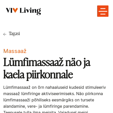
Tagasi
Massaaž
Lümfimassaaž näo ja
kaela piirkonnale
Lümfimassaaž on õrn nahaaluseid kudesid stimuleeriv
massaaž lümfiringe aktiviseerimiseks. Näo piirkonna
lümfimassaaži põhiliseks eesmärgiks on tursete
alandamine, vere- ja lümfiringe parendamine.
Teenusele tulla ilma meigita. Vajadusel meigi