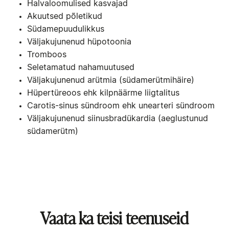
Halvaloomulised kasvajad
Akuutsed põletikud
Südamepuudulikkus
Väljakujunenud hüpotoonia
Tromboos
Seletamatud nahamuutused
Väljakujunenud arütmia (südamerütmihäire)
Hüpertüreoos ehk kilpnäärme liigtalitus
Carotis-sinus sündroom ehk unearteri sündroom
Väljakujunenud siinusbradükardia (aeglustunud
südamerütm)
Vaata ka teisi teenuseid