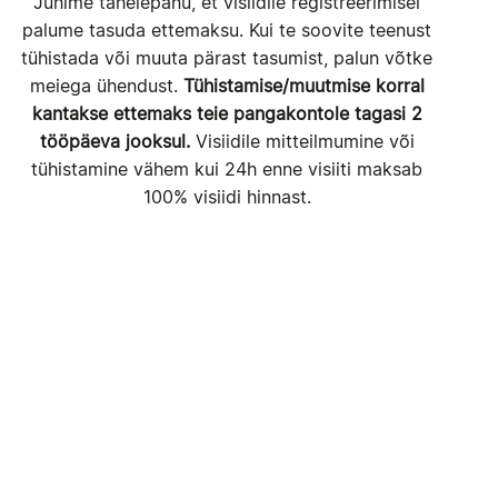
Juhime tähelepanu, et visiidile registreerimisel
palume tasuda ettemaksu. Kui te soovite teenust
tühistada või muuta pärast tasumist, palun võtke
meiega ühendust.
Tühistamise/muutmise korral
kantakse ettemaks teie pangakontole tagasi 2
tööpäeva jooksul.
Visiidile mitteilmumine või
tühistamine vähem kui 24h enne visiiti maksab
100% visiidi hinnast.