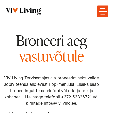
Broneeri aeg
vastuvõtule
VIV Living Tervisemajas aja broneerimiseks valige
sobiv teenus allolevast ripp-menüüst. Lisaks saab
broneeringut teha telefoni või e-kirja teel ja
kohapeal. Helistage telefonil +372 53326721 või
kirjutage info@vivliving.ee.