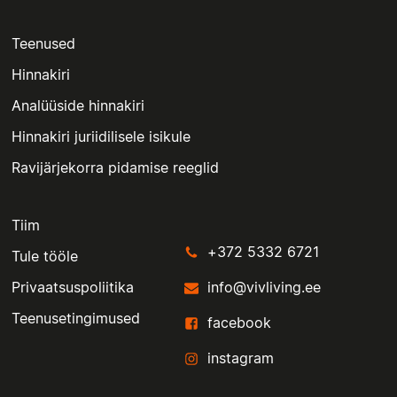
Teenused
Hinnakiri
Analüüside hinnakiri
Hinnakiri juriidilisele isikule
Ravijärjekorra pidamise reeglid
Tiim
+372 5332 6721
Tule tööle
Privaatsuspoliitika
info@vivliving.ee
Teenusetingimused
facebook
instagram